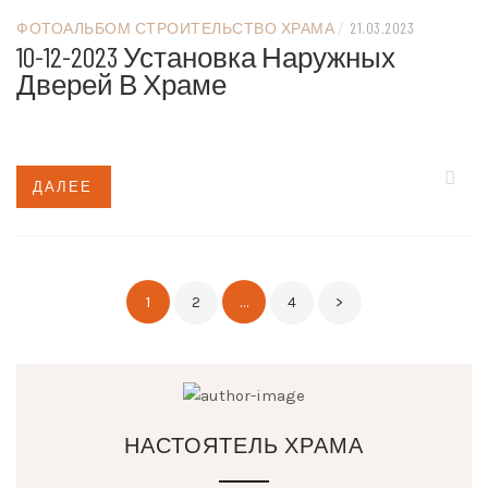
ФОТОАЛЬБОМ СТРОИТЕЛЬСТВО ХРАМА
/
21.03.2023
10-12-2023 Установка Наружных
Дверей В Храме
ДАЛЕЕ
Пагинация
1
…
2
4
>
записей
НАСТОЯТЕЛЬ ХРАМА