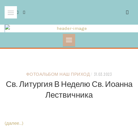
Skip
to
content
ФОТОАЛЬБОМ НАШ ПРИХОД
/
31.03.2023
Св. Литургия В Неделю Св. Иоанна
Лествичника
(далее…)