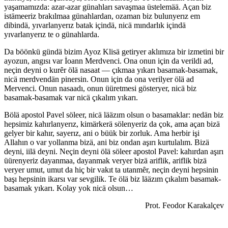
yaşamamızda: azar-azar günahları savaşmaa üstelemää. Açan biz
istämeeriz brakılmaa günahlardan, ozaman biz bulunyerız em
dibindä, yıvarlanyerız batak içindä, nicä mındarlık içindä
yıvarlanyerız te o günahlarda.
Da böönkü gündä bizim Ayoz Klisä getiryer aklımıza bir izmetini bir
ayozun, angısı var İoann Merdvenci. Ona onun için da verildi ad,
neçin deyni o kurȇr ölä nasaat — çıkmaa yıkarı basamak-basamak,
nicä merdvendän pinersin. Onun için da ona verilyer ölä ad
Mervenci. Onun nasaadı, onun üüretmesi gösteryer, nicä biz
basamak-basamak var nicä çıkalım yıkarı.
Bölä apostol Pavel söleer, nicä lääzım olsun o basamaklar: nedän biz
hepsimiz kahırlanyerız, kimärkerä sölenyeriz da çok, ama açan bizä
gelyer bir kahır, sayerız, ani o büük bir zorluk. Ama herbir işi
Allahın o var yollanma bizä, ani biz ondan aşırı kurtulalım. Bizä
deyni, iilä deyni. Neçin deyni ölä söleer apostol Pavel: kahırdan aşırı
üürenyeriz dayanmaa, dayanmak veryer bizä ariflik, ariflik bizä
veryer umut, umut da hiç bir vakıt ta utanmȇr, neçin deyni hepsinin
başı hepsinin ikarsı var sevgilik. Te ölä biz lääzım çıkalım basamak-
basamak yıkarı. Kolay yok nicä olsun…
Prot. Feodor Karakalçev