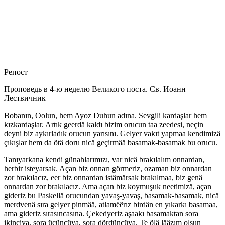
Репост
Проповедь в 4-ю неделю Великого поста. Св. Иоанн
Лествичник
Bobanın, Oolun, hem Ayoz Duhun adına. Sevgili kardaşlar hem
kızkardaşlar. Artık geerdä kaldı bizim orucun taa zeedesi, neçin
deyni biz aykırladık orucun yarısını. Gelyer vakıt yapmaa kendimizä
çıkışlar hem da ötä doru nicä geçirmää basamak-basamak bu orucu.
Tanıyarkana kendi günahlarımızı, var nicä brakılalım onnardan,
herbir isteyarsak. Açan biz onnarı görmeriz, ozaman biz onnardan
zor brakılacız, eer biz onnardan istämärsak brakılmaa, biz genä
onnardan zor brakılacız. Ama açan biz koymuşuk neetimizä, açan
gideriz bu Paskellä orucundan yavaş-yavaş, basamak-basamak, nicä
merdvenä sıra gelyer pinmää, atlamȇȇrız birdän en yıkarkı basamaa,
ama gideriz sırasıncasına. Çekedyeriz aşaakı basamaktan sora
ikinciya, sora üçüncüya, sora dördüncüya. Te ölä lääzım olsun