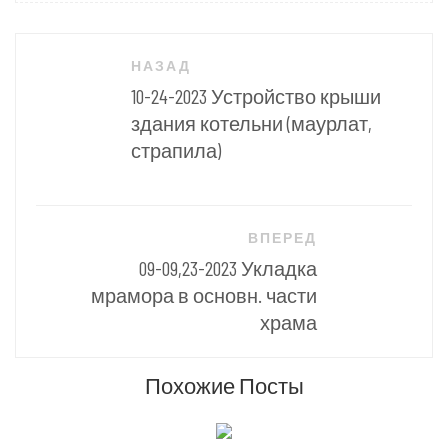
Навигация
НАЗАД
по
10-24-2023 Устройство крыши
записям
здания котельни (маурлат,
страпила)
ВПЕРЕД
09-09,23-2023 Укладка
мрамора в основн. части
храма
Похожие Посты