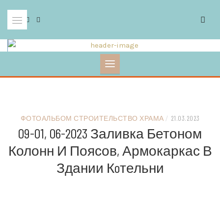
Skip
to
content
ФОТОАЛЬБОМ СТРОИТЕЛЬСТВО ХРАМА
/
21.03.2023
09-01, 06-2023 Заливка Бетоном
Колонн И Поясов, Армокаркас В
Здании Кoтельни