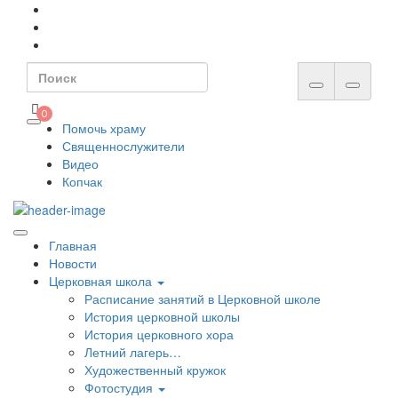
Skip
to
content
Search
for:
0
Помочь храму
Священнослужители
Видео
Копчак
Главная
Новости
Церковная школа
Расписание занятий в Церковной школе
История церковной школы
История церковного хора
Летний лагерь…
Художественный кружок
Фотостудия