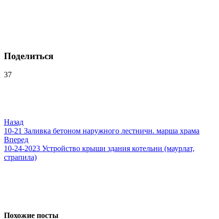
Поделиться
37
Навигация
по
записям
Назад
10-21 Заливка бетоном наружного лестничн. марша храма
Вперед
10-24-2023 Устройство крыши здания котельни (маурлат,
страпила)
Похожие посты