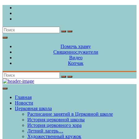
Skip
to
content
Search
for:
Помочь храму
Священнослужители
Видео
Копчак
Search
for:
Главная
Новости
Церковная школа
Расписание занятий в Церковной школе
История церковной школы
История церковного хора
Летний лагерь…
Художественный кружок