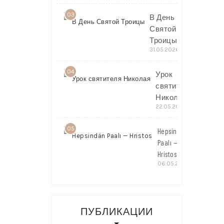
03
В День
Святой
Троицы
31.05.2026
04
Урок
святителя
Николая
22.05.2026
05
Hepsindän
Paalı —
Hristos
06.05.2026
ПУБЛИКАЦИИ