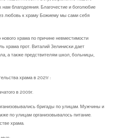
к нам благодеяния. Благочестие и боголюбие
рез любовь к храму Божиему мы сами себя
 нового храма по причине невместимости
ель храма прот. Виталий Зелиниски дает
ла, а также предствителям школ, больницы,
ельства храма в 2021г :
чатого в 2009г.
рганизовывались бригады по улицам. Мужчины и
акже по улицам организовывалось питание.
стве храма.
ьных: