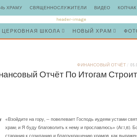
ЧЬ ХРАМУ
СВЯЩЕННОСЛУЖИТЕЛИ
ВИДЕО
КОПЧАК
ЦЕРКОВНАЯ ШКОЛА
НОВЫЙ ХРАМ
ФОТ
ФИНАНСОВЫЙ ОТЧЁТ
/
05.
нансовый Отчёт По Итогам Строите
«Взойдите на гору, — повелевает Господь иудеям устами свято
т
храм; и Я буду благоволить к нему и прославлюсь» (Аг.1,8). Б
старания к созиданию и благоукрашению храмов, как выраже