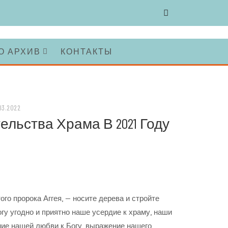
О АРХИВ
КОНТАКТЫ
03.2022
льства Храма В 2021 Году
го пророка Аггея, — носите дерева и стройте
огу угодно и приятно наше усердие к храму, наши
ние нашей любви к Богу, выражение нашего