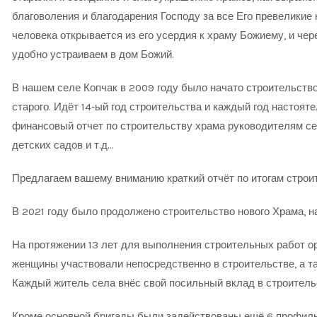
благоволения и благодарения Господу за все Его превеликие 
человека открывается из его усердия к храму Божиему, и че
удобно устраиваем в дом Божий.
В нашем селе Копчак в 2009 году было начато строительство
старого. Идёт 14-ый год строительства и каждый год настоят
финансовый отчет по строительству храма руководителям се
детских садов и т.д…
Предлагаем вашему вниманию краткий отчёт по итогам строит
В 2021 году было продолжено строительство нового Храма, на
На протяжении 13 лет для выполнения строительных работ о
женщины участвовали непосредственно в строительстве, а т
Каждый житель села внёс свой посильный вклад в строитель
Кроме основной бригады были задействованы ещё 6 профил