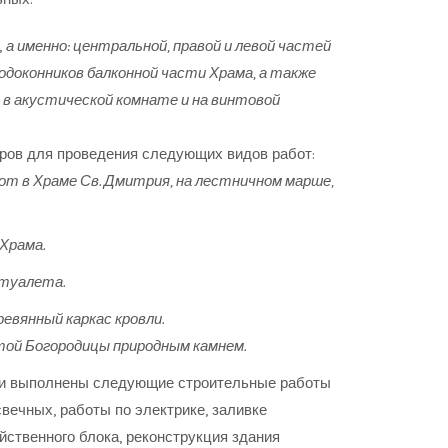
,
а именно: центральной, правой и левой частей
одоконников балконной части Храма, а также
 в акустической комнате и на винтовой
ров для проведения следующих видов работ:
от в Храме Св. Дмитрия, на лестничном марше,
Храма.
 туалета.
евянный каркас кровли.
ой Богородицы природным камнем.
ыли выполнены следующие строительные работы
вечных, работы по электрике, заливке
ственного блока, реконструкция здания