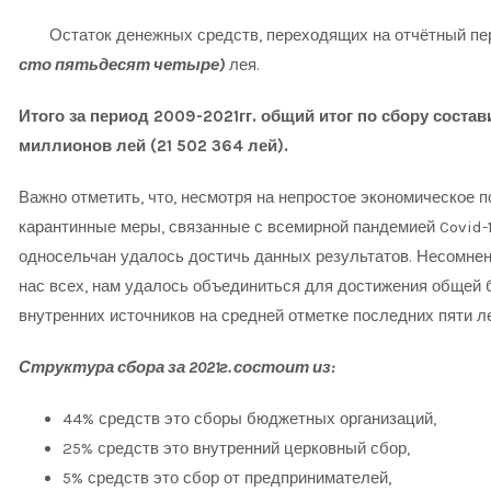
Остаток денежных средств, переходящих на отчётный пер
во,
сто пятьдесят четыре)
лея.
Итого за период 2009-2021гг. общий итог по сбору соста
миллионов лей (21 502 364 лей).
Важно отметить, что, несмотря на непростое экономическое п
карантинные меры, связанные с всемирной пандемией Covid-
односельчан удалось достичь данных результатов. Несомненн
НЫЙ
нас всех, нам удалось объединиться для достижения общей б
И
внутренних источников на средней отметке последних пяти ле
Структура сбора за 2021г. состоит из:
44% средств это сборы бюджетных организаций,
25% средств это внутренний церковный сбор,
5% средств это сбор от предпринимателей,