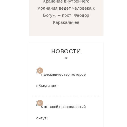
Хранение внутреннего
молчания ведёт человека к
Богу». — прот. Феодор
Каракальчев
НОВОСТИ
01
Паломничест
которое
объединяет
03.08.2026
02
Кто такой
православн
скаут?
23.07.2026