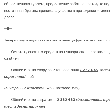
общественного туалета, продолжение работ по прокладке под
постоянная бригада принимала участие в проведении земляны
двора.
—II—
Теперь хочу предоставить конкретные цифры, касающиеся ст
Остаток денежных средств на 1 января 2021г. составлял
два)
лея.
Общий итог по сбору за 2021г. составил
2 357 045
(
два 
сорок пять
) лей.
(внутренние источники-76% и внешние-24%)
.
Общий итог по затратам —
2 362 663
(
два миллиона тр
шестьдесят три
) лея.