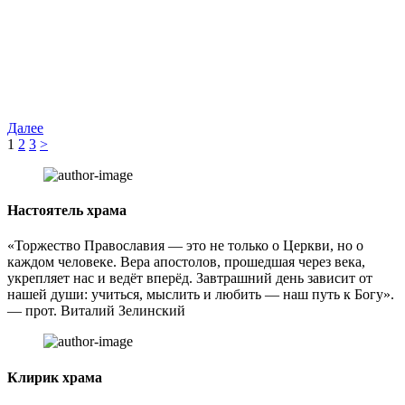
Далее
Пагинация
1
2
3
>
записей
Настоятель храма
«Торжество Православия — это не только о Церкви, но о
каждом человеке. Вера апостолов, прошедшая через века,
укрепляет нас и ведёт вперёд. Завтрашний день зависит от
нашей души: учиться, мыслить и любить — наш путь к Богу».
— прот. Виталий Зелинский
Клирик храма