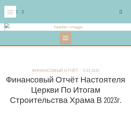
Skip
to
content
ФИНАНСОВЫЙ ОТЧЁТ
/
11.03.2024
Финансовый Отчёт Настоятеля
Церкви По Итогам
Строительства Храма В 2023г.