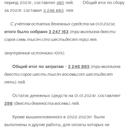
период 2023г., составлял
480
лей. Общий итог по сбору
за 2023г. составил
3 246 683
лея.
С учётом остатка денежных средств на 01.01.2023г.
итого было собрано
3 247 163
(три миллиона двести
сорок семь тысяч сто шестьдесят три) лея.
(внутренние источники-100%)
.
Общий итог по затратам
–
3 246 865
(
три миллиона
двести сорок шесть тысяч восемьсот шестьдесят
пять
) лей.
Остаток денежных средств на 01.01.2024г. составляет
298
(двести девяноста восемь)
лей.
Кроме вышеизложенного в 2022-2023гг. были
выполнены и другие работы, для оплаты которых не