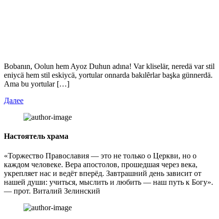
Bobanın, Oolun hem Ayoz Duhun adına! Var kliselär, neredä var stil
eniycä hem stil eskiycä, yortular onnarda bakılȇrlar başka günnerdä.
Ama bu yortular […]
Далее
Настоятель храма
«Торжество Православия — это не только о Церкви, но о
каждом человеке. Вера апостолов, прошедшая через века,
укрепляет нас и ведёт вперёд. Завтрашний день зависит от
нашей души: учиться, мыслить и любить — наш путь к Богу».
— прот. Виталий Зелинский