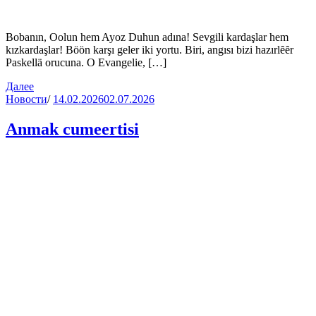
Bobanın, Oolun hem Ayoz Duhun adına! Sevgili kardaşlar hem
kızkardaşlar! Böön karşı geler iki yortu. Biri, angısı bizi hazırlȇȇr
Paskellä orucuna. O Evangelie, […]
Далее
Новости
/
14.02.2026
02.07.2026
Anmak cumeertisi