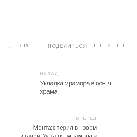
ПОДЕЛИТЬСЯ
48
Навигация
НАЗАД
по
Укладка мрамора в осн. ч.
записям
храма
ВПЕРЕД
Монтаж перил в новом
здании. Укладка мрамора в