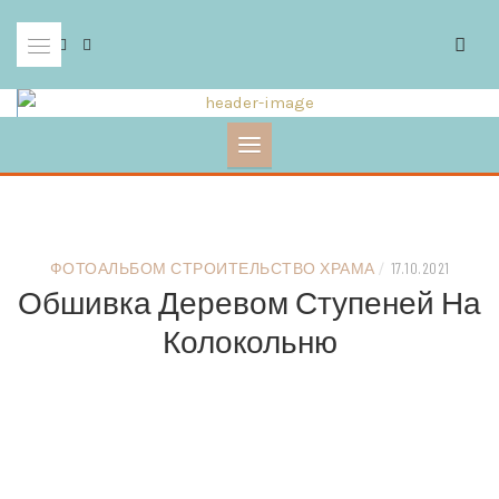
Skip
to
content
ФОТОАЛЬБОМ СТРОИТЕЛЬСТВО ХРАМА
/
17.10.2021
Обшивка Деревом Ступеней На
Колокольню