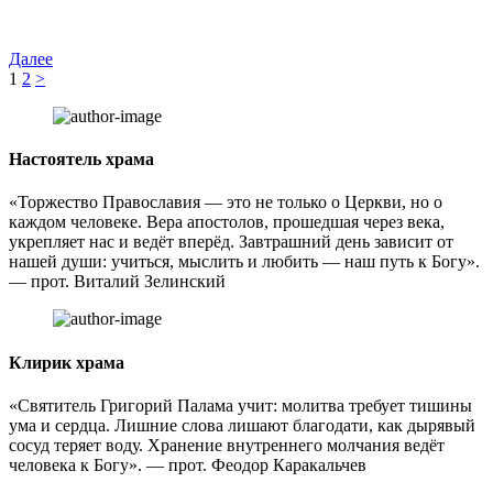
Далее
Пагинация
1
2
>
записей
Настоятель храма
«Торжество Православия — это не только о Церкви, но о
каждом человеке. Вера апостолов, прошедшая через века,
укрепляет нас и ведёт вперёд. Завтрашний день зависит от
нашей души: учиться, мыслить и любить — наш путь к Богу».
— прот. Виталий Зелинский
Клирик храма
«Святитель Григорий Палама учит: молитва требует тишины
ума и сердца. Лишние слова лишают благодати, как дырявый
сосуд теряет воду. Хранение внутреннего молчания ведёт
человека к Богу». — прот. Феодор Каракальчев