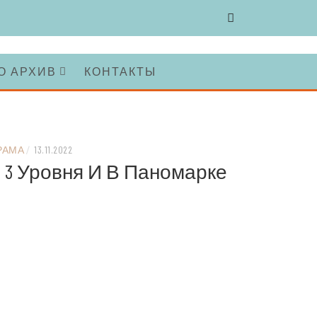
О АРХИВ
КОНТАКТЫ
РАМА
/
13.11.2022
ы 3 Уровня И В Паномарке