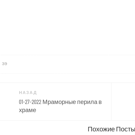
39
гация
НАЗАД
01-27-2022 Мраморные перила в
сям
храме
Похожие Пост