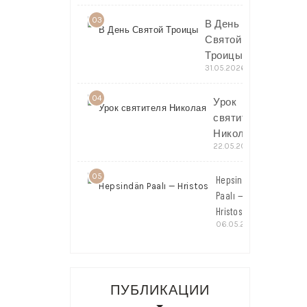
03
В День
Святой
Троицы
31.05.2026
04
Урок
святителя
Николая
22.05.2026
05
Hepsindän
Paalı —
Hristos
06.05.2026
ПУБЛИКАЦИИ