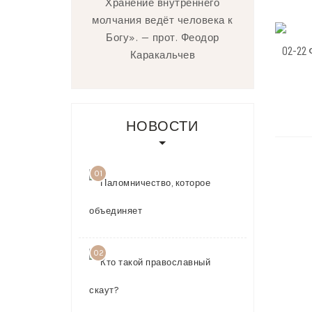
Хранение внутреннего
молчания ведёт человека к
Богу». — прот. Феодор
02-22
Каракальчев
НОВОСТИ
01
Паломничест
которое
объединяет
03.08.2026
02
Кто такой
православн
скаут?
23.07.2026