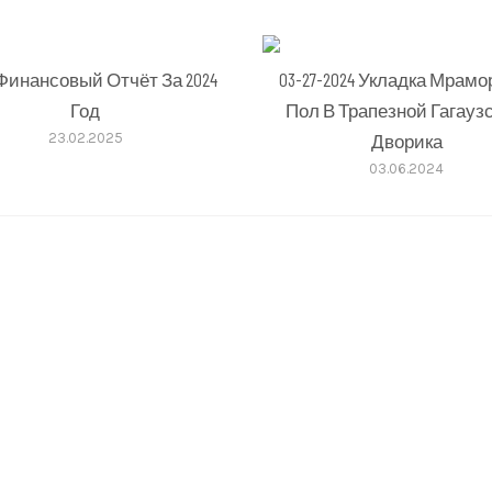
 Финансовый Отчёт За 2024
03-27-2024 Укладка Мрамо
Год
Пол В Трапезной Гагаузс
23.02.2025
Дворика
03.06.2024
во,
ый