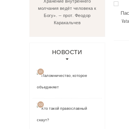
Хранение внутреннего
молчания ведёт человека к
Пас
Богу». — прот. Феодор
Vat
Каракальчев
НОВОСТИ
01
Паломничест
которое
объединяет
03.08.2026
02
Кто такой
православн
скаут?
23.07.2026