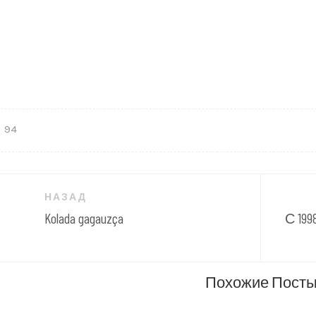
94
гация
НАЗАД
Kolada gagauzça
С 19
сям
Похожие Пост