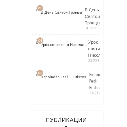
03
В День
Святой
Троицы
31.05.2026
04
Урок
святителя
Николая
22.05.2026
05
Hepsindän
Paalı —
Hristos
06.05.2026
ПУБЛИКАЦИИ