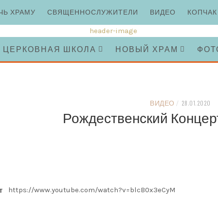
ЧЬ ХРАМУ
СВЯЩЕННОСЛУЖИТЕЛИ
ВИДЕО
КОПЧАК
ЦЕРКОВНАЯ ШКОЛА
НОВЫЙ ХРАМ
ФОТ
ВИДЕО
/
28.01.2020
Рождественский Концерт 
https://www.youtube.com/watch?v=blcB0x3eCyM
т