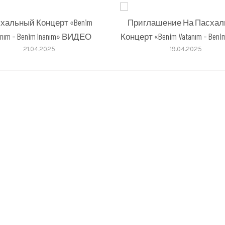
хальный Концерт «Benim
Приглашение На Пасха
anım – Benim Inanım» ВИДЕО
Концерт «Benim Vatanım – Benim
21.04.2025
19.04.2025
во,
ый