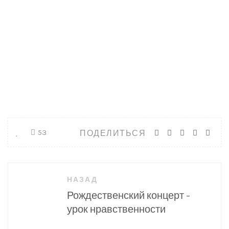
ПОДЕЛИТЬСЯ
53
Навигация
НАЗАД
по
Рождественский концерт –
записям
урок нравственности