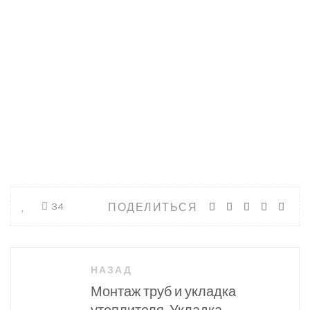
ПОДЕЛИТЬСЯ
34
Навигация
НАЗАД
по
Монтаж труб и укладка
записям
утеплителя. Укладка