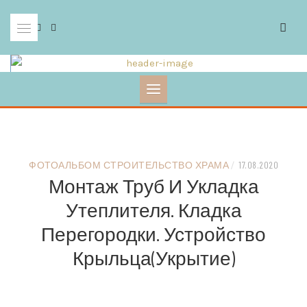
Skip
to
content
ФОТОАЛЬБОМ СТРОИТЕЛЬСТВО ХРАМА
/
17.08.2020
Монтаж Труб И Укладка
Утеплителя. Кладка
Перегородки. Устройство
Крыльца(укрытие)