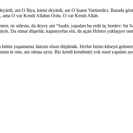
deyärdi, ani O İliya, kimsi deyärdi, ani O İoann Vartizedici. Burada gös
k, ama O var Kendi Allahın Oolu, O var Kendi Allah.
ilmeer, ne sölesin, da deyer, ani “Saabi, yapalım bu erdä üç bordev: bir 
. Da onnar düşerlär, kapanyerlar erä, da açan Hristos yaklaşyer onnara,
zim bütün yaşamamız lääzım olsun diişilmäk. Herbir bizim kliseyä gelme
arasın te onu, ani olmaa ayoz. Biz kendi kendimizi yok nasıl yapalım 