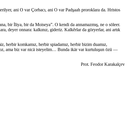
terilyer, ani O var Çorbacı, ani O var Padşaah proroklara da. Hristos
Sana, bir İliya, bir da Moiseya”. O kendi da annamazmış, ne o söleer.
 deyer onnara: kalkınız, gideriz. Kalkȇrlar da göryerlar, ani artık
miz, herbir komkamız, herbir spiadamız, herbir bizim duamız,
ayoz, ama biz var nicä isteyelim… Bunda ikär var kurtuluşun özü —
Prot. Feodor Karakalçev