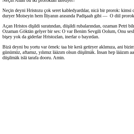
Neçin Allah bu iki proroklan lafedyer?
Neçin deyni Hristozu çok seret kabledyardılar, nicä bir prorok: kimsi 
duryer Moiseyin hem İliyanın arasında Padişaah gibi — O diil proro
Açan Hristos dişildi suratından, diişildi rubalarından, ozaman Petri b
Ozaman Göktän gelyer bir ses: O var Benim Sevgili Oolum, Onu sesläyin
bişey yok da giderlar Hristozlan, inerlar o bayırdan.
Bizä deyni bu yortu var örnek: taa bir kerä getiryer aklımıza, ani bi
günümüz, aftamız, yılımız lääzım olsun diişilmäk. İnsan hep lääzım a
diişilmäk islä tarafa dooru. Amin.