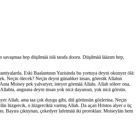
avaşmaa hep diişilmää islä tarafa dooru. Diişilmää lääzım hep,
aramiyalarda, Eski Baalantının Yazisinda bu yortuya deyni okunyer ölä:
cek. Neçin ölecek? Neçin deyni günahker insan, göreräk Allahın
ma Moisey pek yalvaryer, isteyer görmää Allahı. Allah söleer ona,
Allahta, angısına deyni insan yok nicä dayansın, yok nicä görsün.
yer Allah, ama taa çok duygu gibi, diil görünsün gözlerina. Neçin
lin lüzgercik, o lüzgerciktä varmış Allah. Da açan Hristos alyer o üç
ını. Bayıra çıktıynan, çekedyer lafetmää iki proroklan: Moiseylän hem