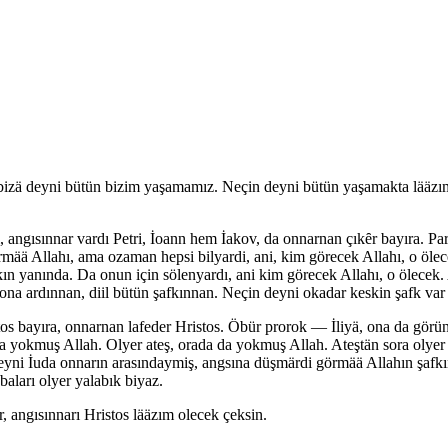
zä deyni bütün bizim yaşamamız. Neçin deyni bütün yaşamakta lääzım s
i, angısınnar vardı Petri, İoann hem İakov, da onnarnan çıkȇr bayıra. P
mää Allahı, ama ozaman hepsi bilyardi, ani, kim görecek Allahı, o öle
yanında. Da onun için sölenyardı, ani kim görecek Allahı, o ölecek. A
ona ardınnan, diil bütün şafkınnan. Neçin deyni okadar keskin şafk var 
tos bayıra, onnarnan lafeder Hristos. Öbür prorok — İliyä, ona da görün
a yokmuş Allah. Olyer ateş, orada da yokmuş Allah. Ateştän sora olyer i
n deyni İuda onnarın arasındaymiş, angsına düşmärdi görmää Allahın şafk
baları olyer yalabık biyaz.
r, angısınnarı Hristos lääzım olecek çeksin.