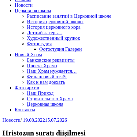
Новости
Церковная школа
Расписание занятий в Церковной школе
История церковной школы
История церковного хора
Летний лагерь…
Художественный кружок
Фотостудия
Фотостудия Галереи
Новый Храм
Банковские реквизиты
Проект Храма
Наш Храм нуждается…
Финансовый отчёт
Как к нам доехать
Фото архив
Наш Приход
Строительство Храма
Церковная школа
Контакты
Новости
/
19.08.2022
15.07.2026
Hristozun suratı diişilmesi