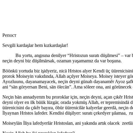
Репост
Sevgili kardaşlar hem kızkardaşlar!
Bu yortu, angısına denilyer “Hristozun suratı diişilmesi” – var bi
neçin deyni biz diişilmärsak, ozaman yaşamamız da var boşuna.
Böönkü yortuda biz işidyeriz, nicä Hristos alyer Kendi üç üürenicisin
prorok Moiseyin vakıdında, Allah açılyer Moiseya. Moisey isteyer gör
Ayozluunu, dayanamayacek, neçin deyni günah dayanamȇr Ayoz şafkın 
ani “sän göryersan Beni, sän ölecän”. Ama söleer ona, ani görünecek 
Neçin bän annadyerım bu proroklar için, neçin deyni, açan çıkȇr Hris
deyni olyer en ilk büük lüzgär, orada yokmüş Allah, er tepremisindä d
üürenicisini da çıkȇr bayıra, öbür üürenicilär kalyerlar geerdä, neçi
İlyaynan Hristos lafeder. Kendisi diişilyer: suratı çekedyer şılamaa, ru
Moiseylän İliya lafedyerlär Hristoslan, ani yakında artık olacek zeetlä