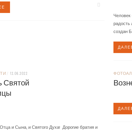
ЕЕ
Человек 
радость 
создан Б
ДАЛЕ
ТИ
/
12.06.2022
ФОТОАЛ
во,
ь Святой
Возн
Троицы
ДАЛЕ
ый
Отца и Сына, и Святого Духа! Дорогие братия и