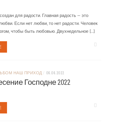
создан для радости. Главная радость — это
любви. Если нет любви, то нет радости. Человек
огом, чтобы быть любовью. Двухнедельное […]
Е
ЬБОМ НАШ ПРИХОД
/
06.06.2022
есение Господне 2022
Е