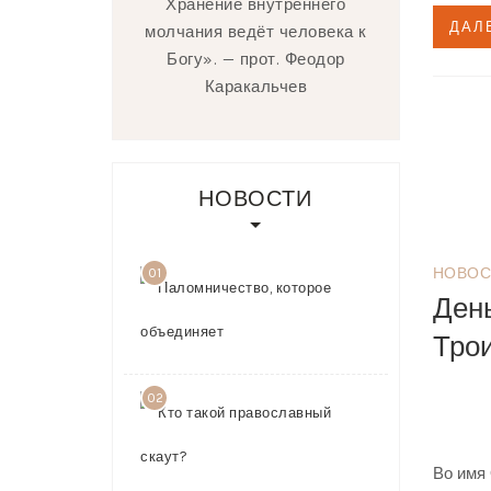
Хранение внутреннего
ДАЛ
молчания ведёт человека к
Богу». — прот. Феодор
Каракальчев
НОВОСТИ
НОВОС
01
Паломничест
Ден
которое
объединяет
03.08.2026
02
Кто такой
православн
скаут?
Во имя 
23.07.2026