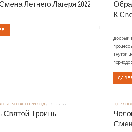
 Смена Летнего Лагеря 2022
Обра
К Св
ЕЕ
Добрый в
процессы
внутри ц
периодов
ДАЛЕ
ЛЬБОМ НАШ ПРИХОД
/
18.06.2022
ЦЕРКОВ
ь Святой Троицы
Челов
Смен