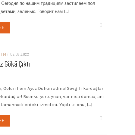
! Сегодня по нашим традициям застилаем пол
ветами, зеленью. Говорит нам […]
ЕЕ
ТИ
/
02.06.2022
z Gökä Çıktı
, Oolun hem Ayoz Duhun adına! Sevgili kardaşlar
kardaşlar! Böönkü yortuynan, var nicä demää, ani
 tamannadı erdeki izmetini. Yaptı te onu, […]
ЕЕ