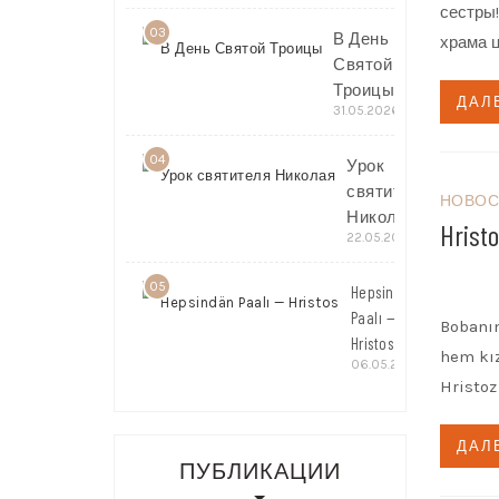
сестры
03
В День
храма ц
Святой
Троицы
ДАЛ
31.05.2026
04
Урок
святителя
НОВОС
Николая
Hristo
22.05.2026
05
Hepsindän
Paalı —
Bobanın
Hristos
hem kız
06.05.2026
Hristoz
ДАЛ
ПУБЛИКАЦИИ