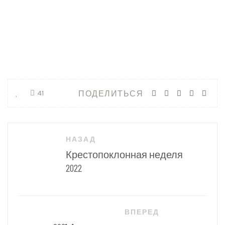
ПОДЕЛИТЬСЯ
41
Навигация
НАЗАД
по
Крестопоклонная неделя
записям
2022
ВПЕРЕД