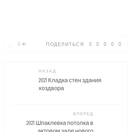
ПОДЕЛИТЬСЯ
41
Навигация
НАЗАД
по
2021 Кладка стен здания
записям
хоздвора
ВПЕРЕД
2021 Шпаклевка потолка в
актовом зале нового