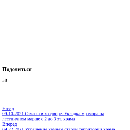
Поделиться
38
Навигация
по
записям
Назад
09-10-2021 Стяжка в хоздворe. Укладка мрамора на
лестничном марше с 2 до 3 эт. храма
Вперед
09-22-2021 Украшение камнем старой территории храма