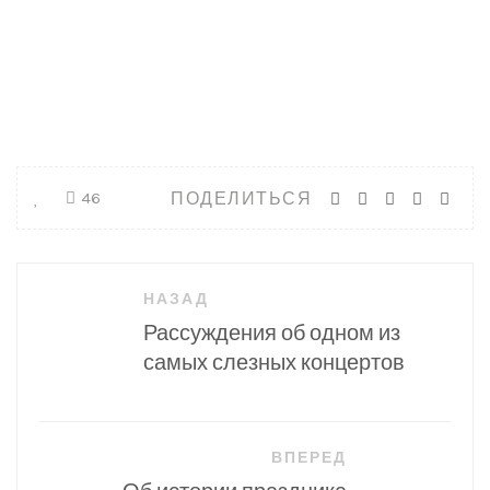
ПОДЕЛИТЬСЯ
46
Навигация
НАЗАД
по
Рассуждения об одном из
записям
самых слезных концертов
ВПЕРЕД
Об истории праздника