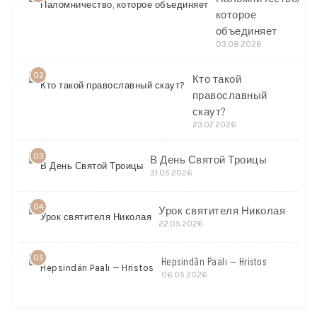
которое
объединяет
03.08.2026
02
Кто такой
православный
скаут?
23.07.2026
03
В День Святой Троицы
31.05.2026
04
Урок святителя Николая
22.05.2026
05
Hepsindän Paalı — Hristos
06.05.2026