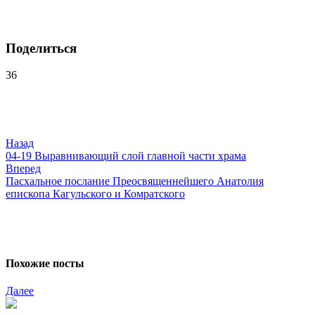
Поделиться
36
Навигация
по
записям
Назад
04-19 Выравнивающий слой главной части храма
Вперед
Пасхальное послание Преосвященнейшего Анатолия
епископа Кагульского и Комратского
Похожие посты
Далее