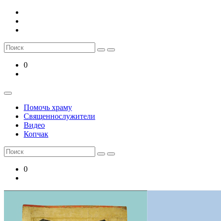
Skip
to
content
Search
for:
0
Помочь храму
Священнослужители
Видео
Копчак
Search
for:
0