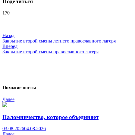
Поделиться
170
Навигация
по
записям
Назад
Закрытие второй смены летнего православного лагеря
Вперед
Закрытие второй смены православного лагеря
Похожие посты
Далее
Паломничество, которое объединяет
03.08.2026
04.08.2026
Далее