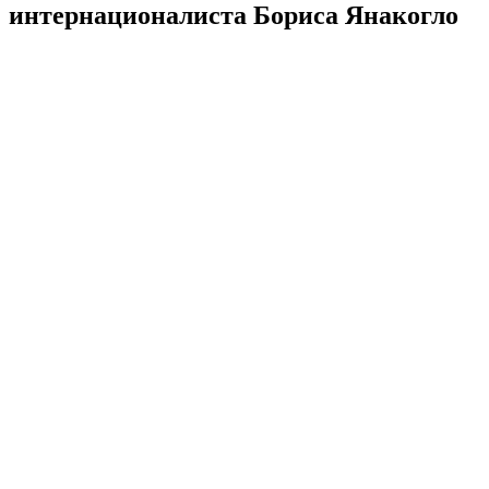
интернационалиста Бориса Янакогло