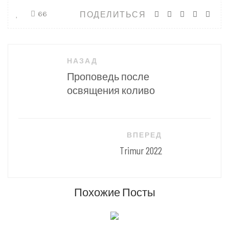
ПОДЕЛИТЬСЯ
66
Навигация
НАЗАД
по
Проповедь после
записям
освящения коливо
ВПЕРЕД
Trimur 2022
Похожие Посты