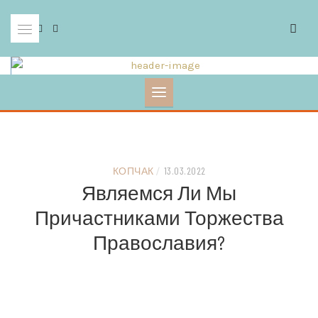
Skip
to
content
КОПЧАК
/
13.03.2022
Являемся Ли Мы
Причастниками Торжества
Православия?