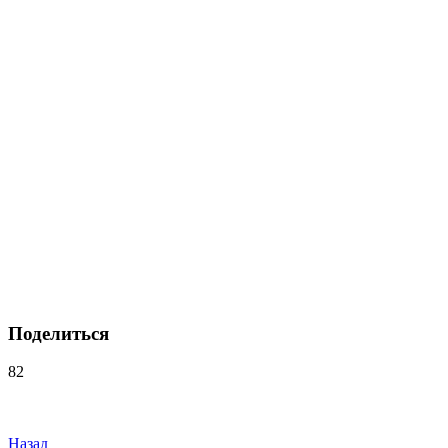
Поделиться
82
Навигация
по
записям
Назад