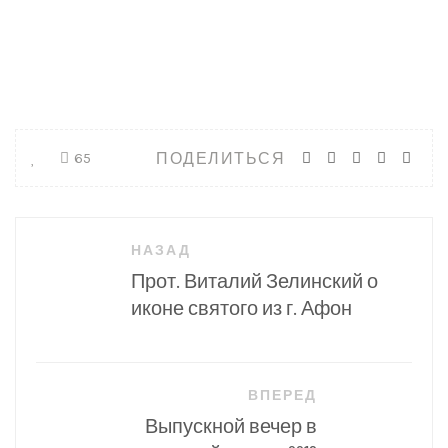
ПОДЕЛИТЬСЯ
65
Навигация
НАЗАД
по
Прот. Виталий Зелинский о
записям
иконе святого из г. Афон
ВПЕРЕД
Выпускной вечер в