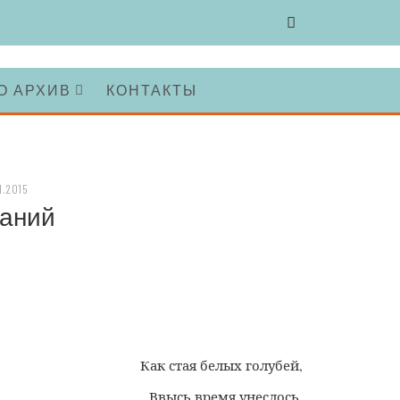
О АРХИВ
КОНТАКТЫ
1.2015
наний
Как стая белых голубей,
Ввысь время унеслось,