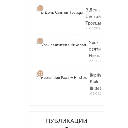
03
В День
Святой
Троицы
31.05.2026
04
Урок
святителя
Николая
22.05.2026
05
Hepsindän
Paalı —
Hristos
06.05.2026
ПУБЛИКАЦИИ