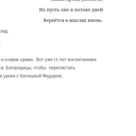
Но пусть оно в потоке дней
Вернётся в мыслях вновь.
зад.
.
и клирик храма. Вот уже 15 лет воспитанники
св. Богородицы, чтобы перелистать
е уроки с батюшкой Федором,