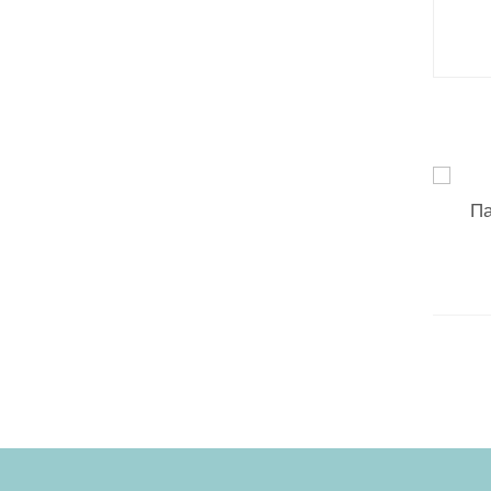
запи
Па