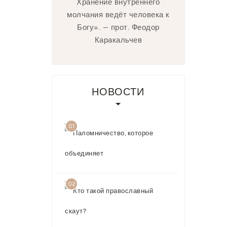
Хранение внутреннего
молчания ведёт человека к
Богу». — прот. Феодор
Каракальчев
НОВОСТИ
01
Паломничест
которое
объединяет
03.08.2026
02
Кто такой
православн
скаут?
23.07.2026