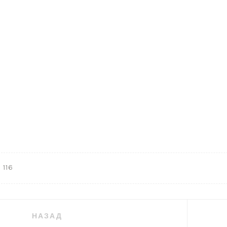
Ь
116
гация
НАЗАД