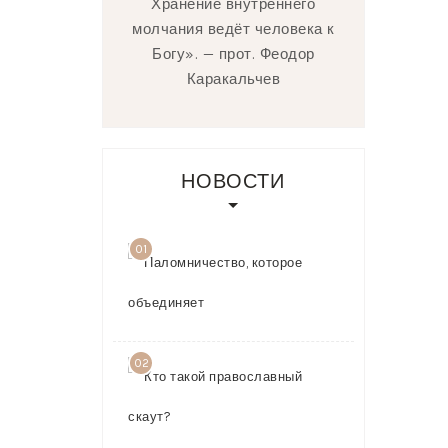
Хранение внутреннего
молчания ведёт человека к
Богу». — прот. Феодор
Каракальчев
НОВОСТИ
01
Паломничест
которое
объединяет
03.08.2026
02
Кто такой
православн
скаут?
23.07.2026