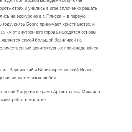
или для болгарской молодежи скаутские
бороть страх и учились в игре сплоченно решать
ись на экскурсию в г. Плиска — в первую
 году, князь Борис принимает христианство, и
1,5 км от внутреннего города находятся основы
 является самой большой базиликой на
величественных архитектурных произведений со
полит Варнинский и Великопреславский Иоанн,
ения является язык любви.
венной Литургии в храме Архистратига Михаила
зских ребят в молитве.