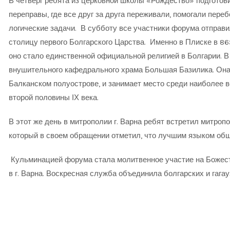
В четверг ребята из церковной школы «Рождество» подготов
переправы, где все друг за друга переживали, помогали пере
логические задачи. В субботу все участники форума отправил
столицу первого Болгарского Царства. Именно в Плиске в 865
оно стало единственной официальной религией в Болгарии. В 
внушительного кафедрального храма Большая Базилика. Она
Балканском полуострове, и занимает место среди наиболее 
второй половины ІХ века.
В этот же день в митрополии г. Варна ребят встретил митро
во,
который в своем обращении отметил, что лучшим языком общ
Кульминацией форума стала молитвенное участие на Божест
в г. Варна. Воскресная служба объединила болгарских и гагау
ый