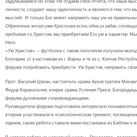
задумываемся об этом. Не отдаем себе отчета, что наши мы
личности, создают нашу идентичность и являются тем, что мы
мыслей. И только Бог может направить наш ум на правильны
Обретение этого ума Христова есть одна из задач, стоящи
пребывая со Христом, мы приобретаем Его ум и характер. Мы
Него.
«Ум Христов» — футболки с таким логотипом получили моло
Болгарии. 21 участникам из г. Варны и 16 из с. Копчак Респ
форума попробовать приобрести Ум Христов, направить свои
Прот. Василий Шаган, настоятель храма Архистратига Михаила 
Федор Каракальчев, клирик храма Успения Пресв. Богородицы 
форума духовными сопровождающими.
Руководители форума подготовили интересную познавательн
вторник участвовали в психологическом тренинге, посвящен
парнем, также ребята ставили мини-постановки из Библии о ж