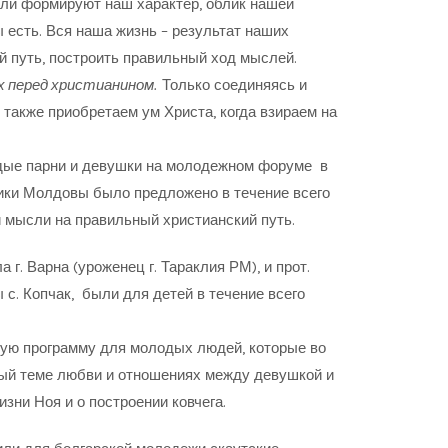
сли формируют наш характер, облик нашей
 есть. Вся наша жизнь – результат наших
й путь, построить правильный ход мыслей.
х перед христианином.
Только соединяясь и
 также приобретаем ум Христа, когда взираем на
дые парни и девушки на молодежном форуме в
ублики Молдовы было предложено в течение всего
 мысли на правильный христианский путь.
г. Варна (уроженец г. Тараклия РМ), и прот.
с. Копчак, были для детей в течение всего
ую программу для молодых людей, которые во
ный теме любви и отношениях между девушкой и
изни Ноя и о построении ковчега.