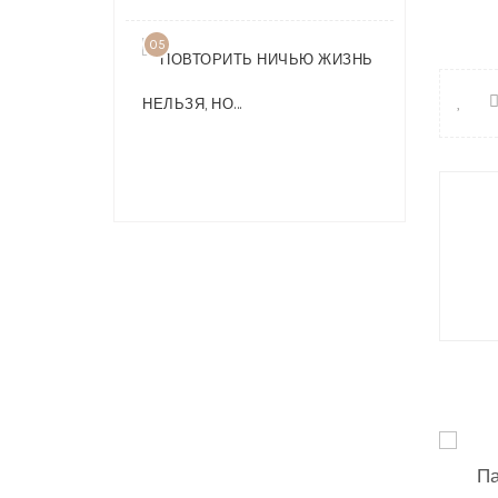
05
ПОВТОРИТ
НИЧЬЮ
ЖИЗНЬ
НЕЛЬЗЯ,
НО…
Нави
по
запи
Па