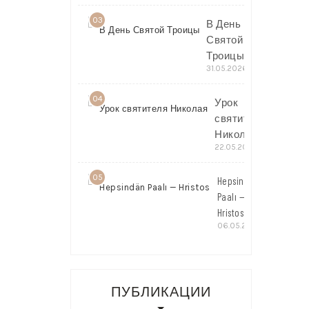
03
В День
Святой
Троицы
31.05.2026
04
Урок
святителя
Николая
22.05.2026
05
Hepsindän
Paalı —
Hristos
06.05.2026
ПУБЛИКАЦИИ