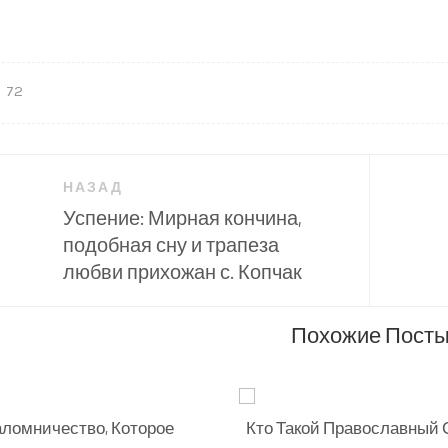
Ь
72
гация
НАЗАД
Успение: Мирная кончина,
сям
подобная сну и трапеза
любви прихожан с. Копчак
Похожие Пост
ломничество, Которое
Кто Такой Православный 