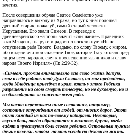
зачатия.
После совершения обряда Святое Семейство уже
направлялось к выходу из Храма, но тут к ним подошел
древний старик, пожалуй, самый старый человек в
Иерусалиме. Его звали Симеон. В переводе с
древнееврейского «šim’on» значит «слышание». Праведник
взял Младенца на руки и радостно воскликнул: «Ныне
отпускаешь раба Твоего, Владыко, по слову Твоему, с миром,
ибо видели очи мои спасение Твое, которое Ты уготовал пред
лицем всех народов, свет к просвещению язычников и славу
народа Твоего Израиля» (Лк 2:29-32).
«Симеон, прожив внимательно всю свою жизнь долгую,
смог в себе родить плод Духа Святаго, он мог предвидеть,
когда Младенца приведут в храм, взять у этого Ребенка
разрешение на свою смерть телесную, но не духовную, но и
возблагодарить за спасение всего рода.
Мы часто переживаем иные состояния, например,
состояние отчуждения от людей, от многих даров. Этот
опыт каждый из нас по-своему набирает. Некоторые,
вкусив боль, тогда обращаются к молитве, другие, когда
видят и чувствуют боль своего ребенка. Остальным нужны
другие толчки, чтобы начать усердную духовную жизнь.