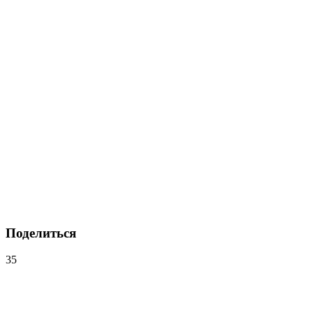
Поделиться
35
Навигация
по
записям