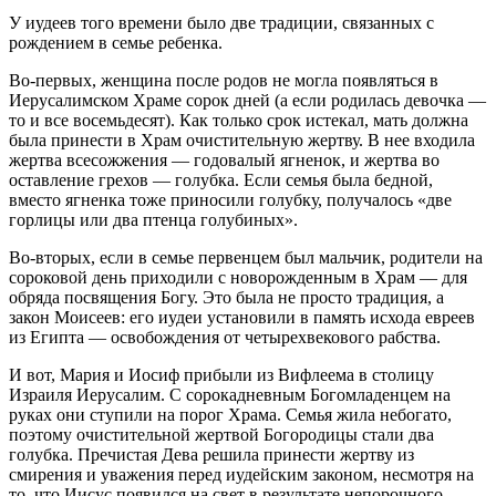
У иудеев того времени было две традиции, связанных с
рождением в семье ребенка.
Во-первых, женщина после родов не могла появляться в
Иерусалимском Храме сорок дней (а если родилась девочка —
то и все восемьдесят). Как только срок истекал, мать должна
была принести в Храм очистительную жертву. В нее входила
жертва всесожжения — годовалый ягненок, и жертва во
оставление грехов — голубка. Если семья была бедной,
вместо ягненка тоже приносили голубку, получалось «две
горлицы или два птенца голубиных».
Во-вторых, если в семье первенцем был мальчик, родители на
сороковой день приходили с новорожденным в Храм — для
обряда посвящения Богу. Это была не просто традиция, а
закон Моисеев: его иудеи установили в память исхода евреев
из Египта — освобождения от четырехвекового рабства.
И вот, Мария и Иосиф прибыли из Вифлеема в столицу
Израиля Иерусалим. С сорокадневным Богомладенцем на
руках они ступили на порог Храма. Семья жила небогато,
поэтому очистительной жертвой Богородицы стали два
голубка. Пречистая Дева решила принести жертву из
смирения и уважения перед иудейским законом, несмотря на
то, что Иисус появился на свет в результате непорочного