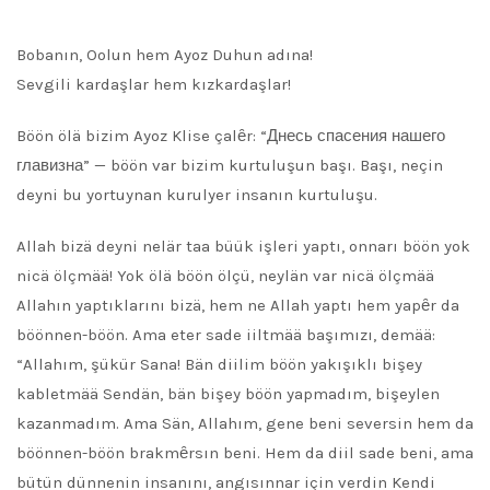
Bobanın, Oolun hem Ayoz Duhun adına!
Sevgili kardaşlar hem kızkardaşlar!
Böön ölä bizim Ayoz Klise çalȇr: “Днесь спасения нашего
главизна” — böön var bizim kurtuluşun başı. Başı, neçin
deyni bu yortuynan kurulyer insanın kurtuluşu.
Allah bizä deyni nelär taa büük işleri yaptı, onnarı böön yok
nicä ölçmää! Yok ölä böön ölçü, neylän var nicä ölçmää
Allahın yaptıklarını bizä, hem ne Allah yaptı hem yapȇr da
böönnen-böön. Ama eter sade iiltmää başımızı, demää:
“Allahım, şükür Sana! Bän diilim böön yakışıklı bişey
kabletmää Sendän, bän bişey böön yapmadım, bişeylen
kazanmadım. Ama Sän, Allahım, gene beni seversin hem da
böönnen-böön brakmȇrsın beni. Hem da diil sade beni, ama
bütün dünnenin insanını, angısınnar için verdin Kendi