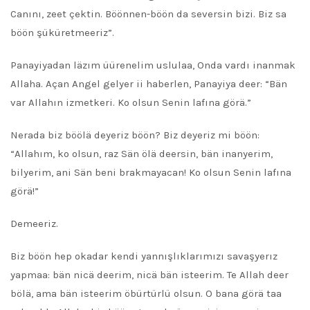
Canını, zeet çektin. Böönnen-böön da seversin bizi. Biz sa
böön şüküretmeeriz”.
Panayiyadan läzım üürenelim uslulaa, Onda vardı inanmak
Allaha. Açan Angel gelyer ii haberlen, Panayiya deer: “Bän
var Allahın izmetkeri. Ko olsun Senin lafına görä.”
Nerada biz böölä deyeriz böön? Biz deyeriz mi böön:
“Allahım, ko olsun, raz Sän ölä deersin, bän inanyerim,
bilyerim, ani Sän beni brakmayacan! Ko olsun Senin lafına
görä!”
Demeeriz.
Biz böön hep okadar kendi yannışlıklarımızı savaşyerız
yapmaa: bän nicä deerim, nicä bän isteerim. Te Allah deer
bölä, ama bän isteerim öbürtürlü olsun. O bana görä taa