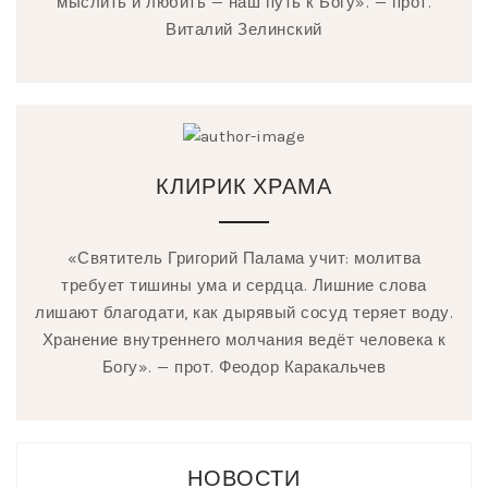
мыслить и любить — наш путь к Богу». — прот.
Виталий Зелинский
КЛИРИК ХРАМА
«Святитель Григорий Палама учит: молитва
требует тишины ума и сердца. Лишние слова
лишают благодати, как дырявый сосуд теряет воду.
Хранение внутреннего молчания ведёт человека к
Богу». — прот. Феодор Каракальчев
НОВОСТИ