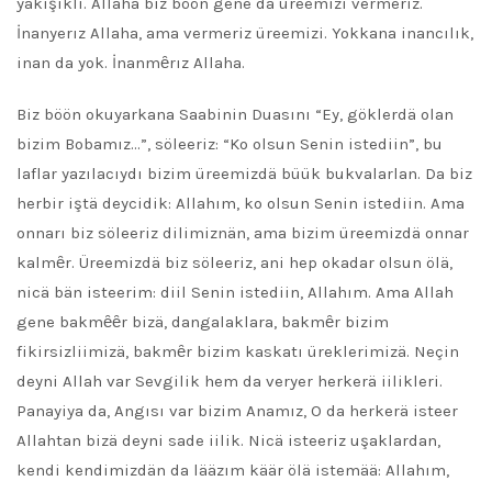
yakışıklı. Allaha biz böön gene da üreemizi vermeriz.
İnanyerız Allaha, ama vermeriz üreemizi. Yokkana inancılık,
inan da yok. İnanmȇrız Allaha.
Biz böön okuyarkana Saabinin Duasını “Ey, göklerdä olan
bizim Bobamız…”, söleeriz: “Ko olsun Senin istediin”, bu
laflar yazılacıydı bizim üreemizdä büük bukvalarlan. Da biz
herbir iştä deycidik: Allahım, ko olsun Senin istediin. Ama
onnarı biz söleeriz dilimiznän, ama bizim üreemizdä onnar
kalmȇr. Üreemizdä biz söleeriz, ani hep okadar olsun ölä,
nicä bän isteerim: diil Senin istediin, Allahım. Ama Allah
gene bakmȇȇr bizä, dangalaklara, bakmȇr bizim
fikirsizliimizä, bakmȇr bizim kaskatı üreklerimizä. Neçin
deyni Allah var Sevgilik hem da veryer herkerä iilikleri.
Panayiya da, Angısı var bizim Anamız, O da herkerä isteer
Allahtan bizä deyni sade iilik. Nicä isteeriz uşaklardan,
kendi kendimizdän da lääzım käär ölä istemää: Allahım,