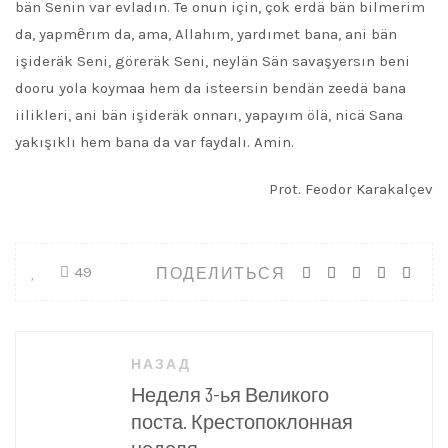
bän Senin var evladın. Te onun için, çok erdä bän bilmerim
da, yapmȇrım da, ama, Allahım, yardımet bana, ani bän
işideräk Seni, göreräk Seni, neylän Sän savaşyersın beni
dooru yola koymaa hem da isteersin bendän zeedä bana
iilikleri, ani bän işideräk onnarı, yapayım ölä, nicä Sana
yakışıklı hem bana da var faydalı. Amin.
Prot. Feodor Karakalçev
ПОДЕЛИТЬСЯ
49
Навигация
НАЗАД
по
Неделя 3-ья Великого
записям
поста. Крестопоклонная