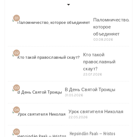
01
Паломничество,
которое
объединяет
03.08.2026
02
Кто такой
православный
скаут?
23.07.2026
03
В День Святой Троицы
31.05.2026
04
Урок святителя Николая
22.05.2026
05
Hepsindän Paalı — Hristos