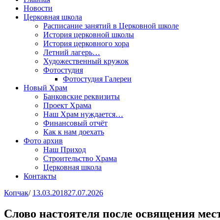
Новости
Церковная школа
Расписание занятий в Церковной школе
История церковной школы
История церковного хора
Летний лагерь…
Художественный кружок
Фотостудия
Фотостудия Галереи
Новый Храм
Банковские реквизиты
Проект Храма
Наш Храм нуждается…
Финансовый отчёт
Как к нам доехать
Фото архив
Наш Приход
Строительство Храма
Церковная школа
Контакты
Копчак
/
13.03.2018
27.07.2026
Слово настоятеля после освящения мес