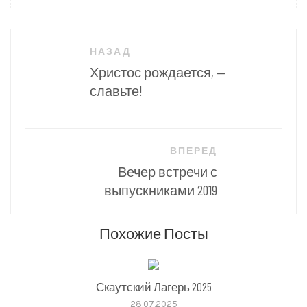
Навигация
НАЗАД
по
Христос рождается, —
записям
славьте!
ВПЕРЕД
Вечер встречи с
выпускниками 2019
Похожие Посты
Скаутский Лагерь 2025
28.07.2025