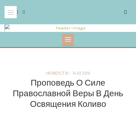
Skip
to
content
НОВОСТИ
/
14.03.2019
Проповедь О Силе
Православной Веры В День
Освящения Коливо