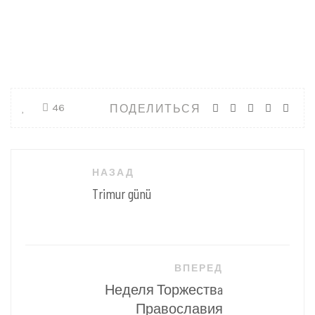
ПОДЕЛИТЬСЯ
46
Навигация
НАЗАД
по
Trimur günü
записям
ВПЕРЕД
Неделя Торжествa
Православия