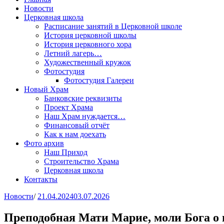
Новости
Церковная школа
Расписание занятий в Церковной школе
История церковной школы
История церковного хора
Летний лагерь…
Художественный кружок
Фотостудия
Фотостудия Галереи
Новый Храм
Банковские реквизиты
Проект Храма
Наш Храм нуждается…
Финансовый отчёт
Как к нам доехать
Фото архив
Наш Приход
Строительство Храма
Церковная школа
Контакты
Новости
/
21.04.2024
03.07.2026
Преподобная Мати Марие, моли Бога о 