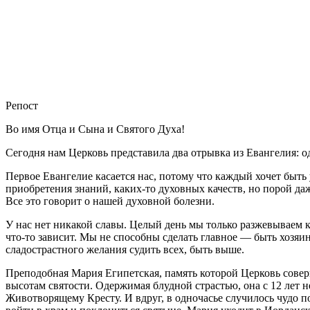
Репост
Во имя Отца и Сына и Святого Духа!
Сегодня нам Церковь представила два отрывка из Евангелия: о
Первое Евангелие касается нас, потому что каждый хочет быть
приобретения знаний, каких-то духовных качеств, но порой даж
Все это говорит о нашей духовной болезни.
У нас нет никакой славы. Целый день мы только разжевываем ка
что-то зависит. Мы не способны сделать главное — быть хозяи
сладострастного желания судить всех, быть выше.
Преподобная Мария Египетская, память которой Церковь соверш
высотам святости. Одержимая блудной страстью, она с 12 лет н
Животворящему Кресту. И вдруг, в одночасье случилось чудо п