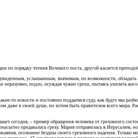
дин по порядку чтения Великого поста, другой касается препод
 увиденным, услышанным, значимым, по возможности, обладать в
е неразумно, подло, осуждая чужие грехи, пытаясь унизить кого
кие-то новости и постоянно поддаемся суду, как будто мы разби
ном даже в своей душе, но хотим быть правителем всего мира. Р
ает сегодня, – пример обращения человека от греховного состо
енасытно предавалась греху. Мария отправилась в Иерусалим, но
окаяния, осознание бездны своего греховного падения. Только 