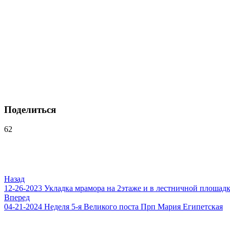
Поделиться
62
Навигация
по
записям
Назад
12-26-2023 Укладка мрамора на 2этаже и в лестничной плошадк
Вперед
04-21-2024 Неделя 5-я Великого поста Прп Мария Египетская