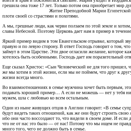
войти в храм и поклониться святыне. Мария уходит в Иорданск
грешила она тоже 17 лет. Только потом она приобретает
Житие Преподобной Марии Египетской учит нас тому, чт
плоти своей со страстями и похотями.
А мы, грешные люди, как черви ползаем по этой земле и хотим
славы Небесной. Поэтому Церковь дает нам в пример в течение
Яркий пример видим в том Евангельском отрывке, который зву
правую и по левую сторону. В ответ Господь говорит о том, чт
займут в этом Царстве. Эти двое огласили желание, которое ка
хотелось быть особенными. Господь дает им поразительный отве
Еще сказал Христос: «Сын Человеческий не для того пришел, ч
же мы хотим в этой жизни, если мы не поймем, что друг к дру
жизни всегда много.
Во взаимоотношениях в семье мужчина хочет быть первым, это е
подавать хороший пример… А если не можешь — нет у тебя ни
мужем, шла с любовью ко всем остальным.
Один из ныне живущих отцов в Англии говорит: «В семье супруг
будут видеть таких отношений, как же они будут строить свою 
ибо они часто воссоздают то, что видели в своем доме. И если
что не от нас это было — от нас! Потому что мы ищем не правд
много того, чего не должно быть в семье.