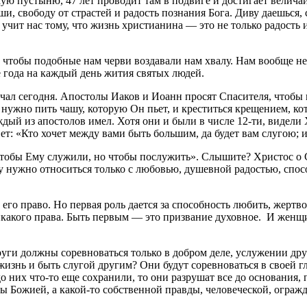
ую пустыню, 47 лет проводит там в подвиге и достигает величай
 мир души, свободу от страстей и радость познания Бога.
о жизнь христианина — это не только радость и благост
, чтобы подобные нам черви воздавали нам хвалу. Нам вообще не
 года на каждый день жития святых людей.
чал сегодня. Апостолы Иаков и Иоанн просят Спасителя, чтобы
о нужно пить чашу, которую Он пьет, и креститься крещением, ко
ждый из апостолов имел. Хотя они и были в числе 12-ти, видели 
т: «Кто хочет между вами быть большим, да будет вам слугою; и
тобы Ему служили, но чтобы послужить». Слышите? Христос о Се
гу нужно относиться только с любовью, душевной радостью, спо
го право. Но первая роль дается за способность любить, жертвов
какого права. Быть первым — это призвание духовное. И женщи
и должны соревноваться только в добром деле, услужении друг д
жизнь и быть слугой другим? Они будут соревноваться в своей г
 до них что-то еще сохранили, то они разрушат все до основания
ы Божией, а какой-то собственной правды, человеческой, огражд