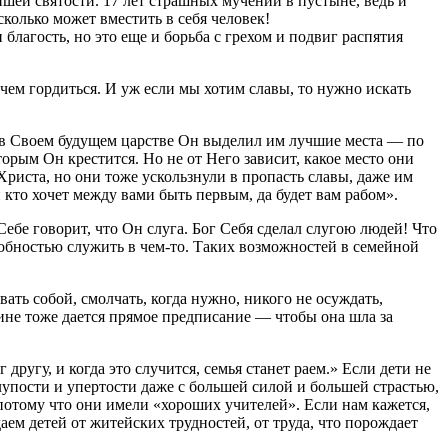
шей святости. 17 лет страшных мучений в пустыне, ведь и
 Диву даешься, сколько может вместить в себя человек!
ь, но это еще и борьба с грехом и подвиг распятия
чем гордиться. И уж если мы хотим славы, то нужно искать
 в Своем будущем царстве Он выделил им лучшие места — по
торым Он крестится. Но не от Него зависит, какое место они
Христа, но они тоже ускользнули в пропасть славы, даже им
 кто хочет между вами быть первым, да будет вам рабом».
бе говорит, что Он слуга. Бог Себя сделал слугою людей! Что
собностью служить в чем-то. Таких возможностей в семейной
ать собой, смолчать, когда нужно, никого не осуждать,
не тоже дается прямое предписание — чтобы она шла за
ругу, и когда это случится, семья станет раем.» Если дети не
лупости и упертости даже с большей силой и большей страстью,
, потому что они имели «хороших учителей». Если нам кажется,
аем детей от житейских трудностей, от труда, что порождает