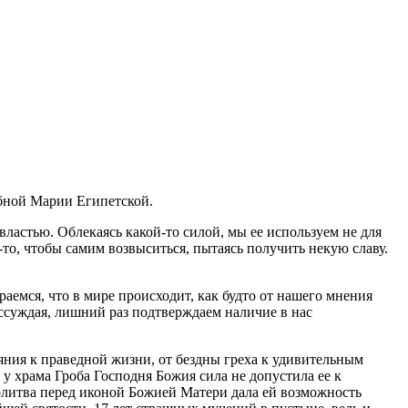
обной Марии Египетской.
ластью. Облекаясь какой-то силой, мы ее используем не для
-то, чтобы самим возвыситься, пытаясь получить некую славу.
раемся, что в мире происходит, как будто от нашего мнения
ассуждая, лишний раз подтверждаем наличие в нас
яния к праведной жизни, от бездны греха к удивительным
 у храма Гроба Господня Божия сила не допустила ее к
молитва перед иконой Божией Матери дала ей возможность