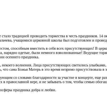
стало традицией проводить торжества в честь праздников. 14 ок
альчева, учащимися церковной школы был подготовлен и провед
местом, способным вместить в себя всех присутствующих! В церк
а, нарядно одетые, были немного взволнованные! Ведущие торж
ии осеннего праздника.
и, некоего волнения. Лица присутствующих светились улыбками,
ь, что сама Божья Матерь в это время незримо присутствовала в 
ющим со словами благодарности за участие в концерте, еще раз
их в православной вере, и не забывать о том, чтобы семью обога
мосферы праздника добра и любви.