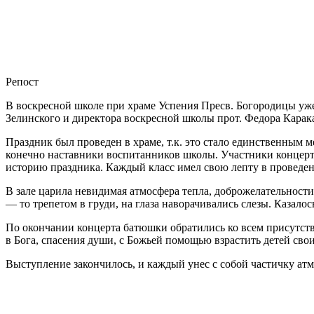
Репост
В воскресной школе при храме Успения Пресв. Богородицы уже 
Зелинского и директора воскресной школы прот. Федора Карак
Праздник был проведен в храме, т.к. это стало единственным 
конечно наставники воспитанников школы. Участники концерт
историю праздника. Каждый класс имел свою лепту в проведен
В зале царила невидимая атмосфера тепла, доброжелательност
— то трепетом в груди, на глаза наворачивались слезы. Казалос
По окончании концерта батюшки обратились ко всем присутству
в Бога, спасения души, с Божьей помощью взрастить детей сво
Выступление закончилось, и каждый унес с собой частичку ат