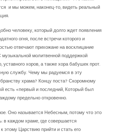
тся и мы можем, наконец-то, видеть реальный
ция.
добно человеку, который долго ждет появления
атного огня, после встречи которого и
достью отвечают прихожане на восклицание
 С музыкальной молитвенной поддержкой
, уставного хоров, а также хора бабушек прот.
чную службу. Чему мы радуемся в эту
бранству храма? Концу поста? Скоромному
ый есть «первый и последний, Который был
 каждому предельно откровенно.
ое. Оно называется Небесным, потому что это
ь: в каждом храме, где совершается
 к этому Царствию прийти и стать его