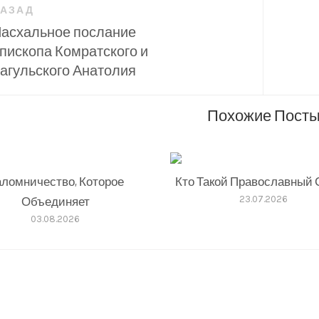
АЗАД
асхальное послание
во,
сям
пископа Комратского и
агульского Анатолия
Похожие Пост
ломничество, Которое
Кто Такой Православный 
НЫЙ
Объединяет
23.07.2026
И
03.08.2026