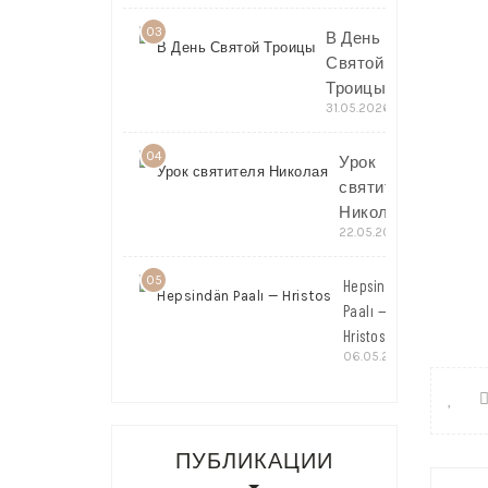
03
В День
Святой
Троицы
31.05.2026
04
Урок
святителя
Николая
22.05.2026
05
Hepsindän
Paalı —
Hristos
06.05.2026
ПУБЛИКАЦИИ
Нави