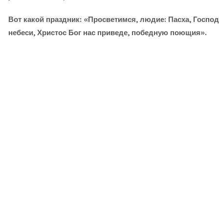
Вот какой праздник: «Просветимся, людие: Пасха, Господн
небеси, Христос Бог нас приведе, победную поющия».
во,
ый