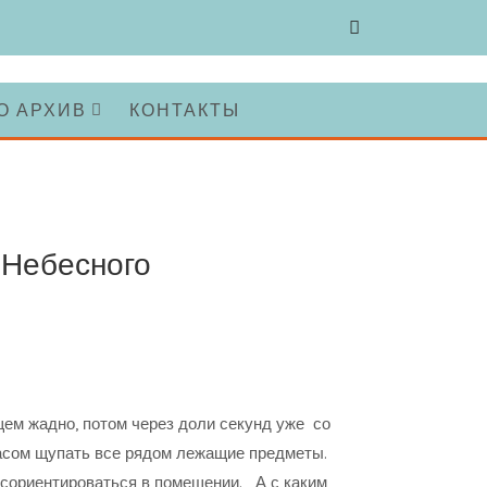
О АРХИВ
КОНТАКТЫ
 Небесного
ем жадно, потом через доли секунд уже со
асом щупать все рядом лежащие предметы.
сориентироваться в помещении. А с каким