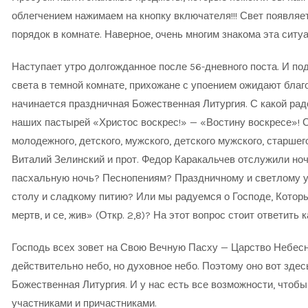
облегчением нажимаем на кнопку включателя!!! Свет появляе
порядок в комнате. Наверное, очень многим знакома эта ситуа
Наступает утро долгожданное после 56-дневного поста. И по
света в темной комнате, прихожане с упоением ожидают благод
начинается праздничная Божественная Литургия. С какой ра
наших пастырей «Христос воскрес!» — «Востину воскресе»!
молодежного, детского, мужского, детского мужского, старшего
Виталий Зелинский и прот. Федор Каракальчев отслужили но
пасхальную ночь? Песнопениям? Праздничному и светлому у
столу и сладкому питию? Или мы радуемся о Господе, Котор
мертв, и се, жив» (Откр. 2,8)? На этот вопрос стоит ответить
Господь всех зовет на Свою Вечную Пасху — Царство Небесн
действительно небо, но духовное небо. Поэтому оно вот здес
Божественная Литургия. И у нас есть все возможности, чтобы
участниками и причастниками.