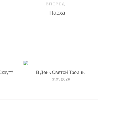
ВПЕРЕД
Пасха
ы
Скаут?
В День Святой Троицы
31.05.2026