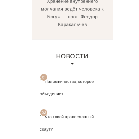
Хранение внутреннего
молчания ведёт человека к
Богу». — прот. Феодор
Каракальчев
НОВОСТИ
01
Паломничест
которое
объединяет
03.08.2026
02
Кто такой
православн
скаут?
23.07.2026