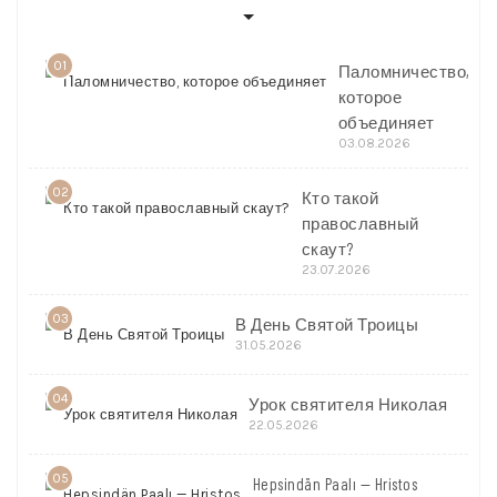
01
Паломничество,
которое
объединяет
03.08.2026
02
Кто такой
православный
скаут?
23.07.2026
03
В День Святой Троицы
31.05.2026
04
Урок святителя Николая
22.05.2026
05
Hepsindän Paalı — Hristos