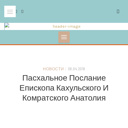
Skip
to
content
НОВОСТИ
/
08.04.2018
Пасхальное Послание
Епископа Кахульского И
Комратского Анатолия