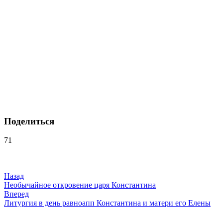
Поделиться
71
Навигация
по
записям
Назад
Необычайное откровение царя Константина
Вперед
Литургия в день равноапп Константина и матери его Елены