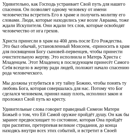
Удивительно, как Господь устраивает Свой путь для нашего
спасения. Он позволяет одному человеку от имени
человечества встретить Его в храме и получить молитву его
словами. Люди, которые находились уже возле Авраама, тоже
ждали Искупителя. Они ждали тех слов, которые освободят
человечество от ига грехов.
Христа принесли в храм на 40й день после Его Рождества.
Это был обычай, установленный Моисеем, -приносить в храм
для посвящения Богу сыновей-первенцев, чтобы принести
очистительную жертву. Это исполнила и Матерь Христа с
Младенцем. Этот Младенец в последующем принесёт Самого
Себя всецело в жертву ради людей, положит начало спасению
рода человеческого.
Мы должны углубиться в эту тайну Божию, чтобы понять ту
любовь Бога, которая совершалась для нас. Потому что Бог
сделался человеком, принял нашу плоть, исполнил закон и
проложил Свой путь ко кресту.
Удивительные слова говорит праведный Симеон Матери
Божьей о том, что Ей Самой оружие пройдёт душу. Он как бы
заранее предвосхищает то состояние, которая Она пройдёт
при распятии, претерпевая великие страдания, до конца
находясь внутри всех этих событий, и встретит в Своей