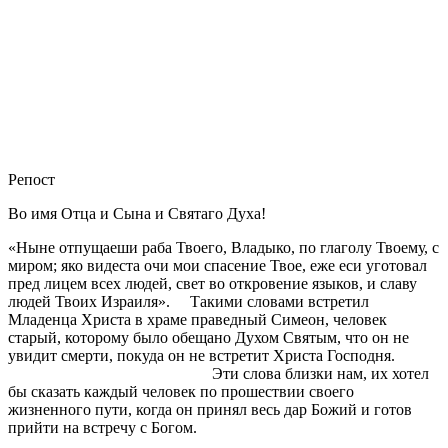
Репост
Во имя Отца и Сына и Святаго Духа!
«Ныне отпущаеши раба Твоего, Владыко, по глаголу Твоему, с
миром; яко видеста очи мои спасение Твое, еже еси уготовал
пред лицем всех людей, свет во откровение языков, и славу
людей Твоих Израиля». Такими словами встретил
Младенца Христа в храме праведный Симеон, человек
старый, которому было обещано Духом Святым, что он не
увидит смерти, покуда он не встретит Христа Господня.
Эти слова близки нам, их хотел
бы сказать каждый человек по прошествии своего
жизненного пути, когда он принял весь дар Божий и готов
прийти на встречу с Богом.