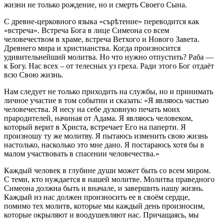
жизни не только рождение, но и смерть Своего Сына.
С древне-церковного языка «сърѣтение» переводится как
«встреча». Встреча Бога в лице Симеона со всем
человечеством в храме, встреча Ветхого и Нового Завета.
Древнего мира и христианства. Когда произносится
удивительнейший молитва. Но что нужно отпустить? Раба —
к Богу. Нас всех – от телесных уз греха. Ради этого Бог отдаёт
всю Свою жизнь.
Нам следует не только приходить на службы, но и принимать
личное участие в том событии и сказать: «Я являюсь частью
человечества. Я несу на себе духовную печать моих
прародителей, начиная от Адама. Я являюсь человеком,
который верит в Христа, встречает Его на паперти. Я
произношу ту же молитву. Я пытаюсь изменить свою жизнь
настолько, насколько это мне дано. Я постараюсь хотя бы в
малом участвовать в спасении человечества.»
Каждый человек в глубине души может быть со всем миром.
С теми, кто нуждается в нашей молитве. Молитва праведного
Симеона должна быть и вначале, и завершить нашу жизнь.
Каждый из нас должен произносить ее в своём сердце,
помимо тех молитв, которые мы каждый день произносим,
которые окрыляют и воодушевляют нас. Причащаясь, мы