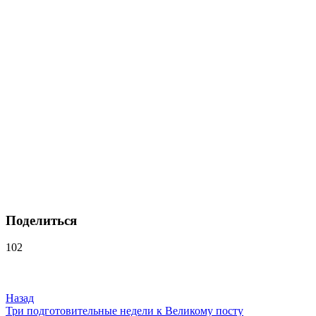
Поделиться
102
Навигация
по
записям
Назад
Три подготовительные недели к Великому посту