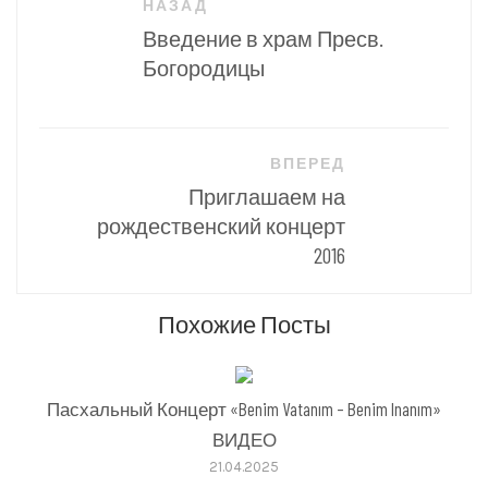
НАЗАД
по
Введение в храм Пресв.
записям
Богородицы
ВПЕРЕД
Приглашаем на
рождественский концерт
2016
Похожие Посты
Пасхальный Концерт «Benim Vatanım – Benim Inanım»
ВИДЕО
21.04.2025