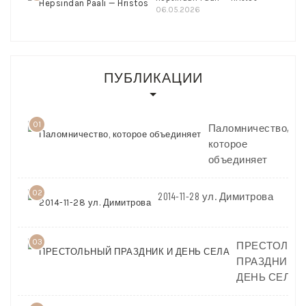
06.05.2026
ПУБЛИКАЦИИ
01
Паломничество,
которое
объединяет
02
2014-11-28 ул. Димитрова
03
ПРЕСТОЛЬН
ПРАЗДНИК И
ДЕНЬ СЕЛА