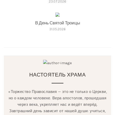
23.07.2026
В День Святой Троицы
31.05.2026
НАСТОЯТЕЛЬ ХРАМА
«Торжество Православия — это не только о Церкви,
но о каждом человеке. Вера апостолов, прошедшая
через века, укрепляет нас и ведёт вперёд.
Завтрашний день зависит от нашей души: учиться,