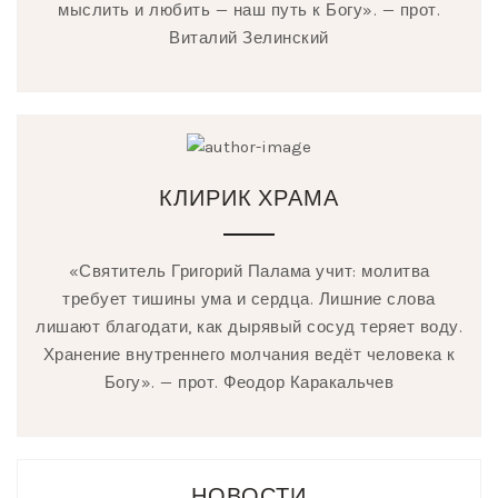
мыслить и любить — наш путь к Богу». — прот.
Виталий Зелинский
КЛИРИК ХРАМА
«Святитель Григорий Палама учит: молитва
требует тишины ума и сердца. Лишние слова
лишают благодати, как дырявый сосуд теряет воду.
Хранение внутреннего молчания ведёт человека к
Богу». — прот. Феодор Каракальчев
НОВОСТИ