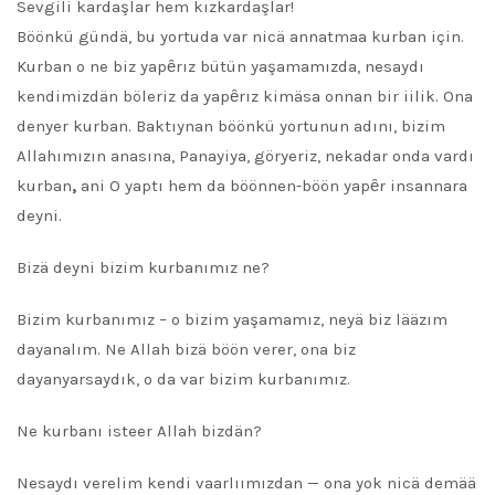
Sevgili kardaşlar hem kızkardaşlar!
Böönkü gündä, bu yortuda var nicä annatmaa kurban için.
Kurban o ne biz yapȇrız bütün yaşamamızda, nesaydı
kendimizdän böleriz da yapȇrız kimäsa onnan bir iilik. Ona
denyer kurban. Baktıynan böönkü yortunun adını, bizim
Allahımızın anasına, Panayiya, göryeriz, nekadar onda vardı
kurban
,
ani O yaptı hem da böönnen-böön yapȇr insannara
deyni.
Bizä deyni bizim kurbanımız ne?
Bizim kurbanımız – o bizim yaşamamız, neyä biz lääzım
dayanalım. Ne Allah bizä böön verer, ona biz
dayanyarsaydık, o da var bizim kurbanımız.
Ne kurbanı isteer Allah bizdän?
Nesaydı verelim kendi vaarlıımızdan — ona yok nicä demää