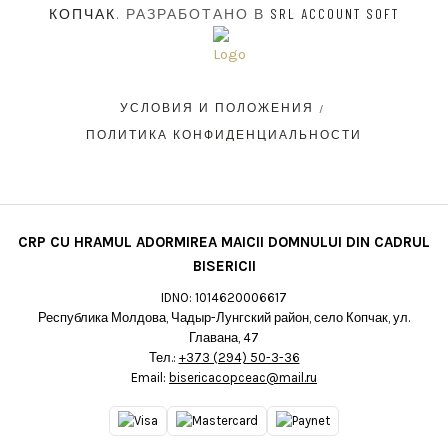
КОПЧАК
. РАЗРАБОТАНО В
SRL ACCOUNT SOFT
УСЛОВИЯ И ПОЛОЖЕНИЯ
ПОЛИТИКА КОНФИДЕНЦИАЛЬНОСТИ
CRP CU HRAMUL ADORMIREA MAICII DOMNULUI DIN CADRUL
BISERICII
IDNO: 1014620006617
Республика Молдова, Чадыр-Лунгский район, село Копчак, ул.
Главана, 47
Тел.:
+373 (294) 50-3-36
Email:
bisericacopceac@mail.ru