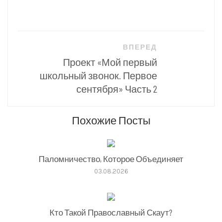
записям
ВПЕРЕД
Проект «Мой первый
школьный звонок. Первое
сентября» Часть 2
Похожие Посты
Паломничество, Которое Объединяет
03.08.2026
Кто Такой Православный Скаут?