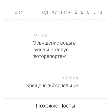
ПОДЕЛИТЬСЯ
67
Навигация
НАЗАД
по
Освящение воды в
записям
купельне Ялпуг.
Фоторепортаж
ВПЕРЕД
Крещенский сочельник
Похожие Посты