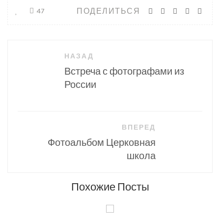
ПОДЕЛИТЬСЯ
47
Навигация
НАЗАД
по
Встреча с фотографами из
записям
России
ВПЕРЕД
Фотоальбом Церковная
школа
Похожие Посты