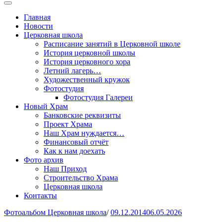
Главная
Новости
Церковная школа
Расписание занятий в Церковной школе
История церковной школы
История церковного хора
Летний лагерь…
Художественный кружок
Фотостудия
Фотостудия Галереи
Новый Храм
Банковские реквизиты
Проект Храма
Наш Храм нуждается…
Финансовый отчёт
Как к нам доехать
Фото архив
Наш Приход
Строительство Храма
Церковная школа
Контакты
Фотоальбом Церковная школа
/
09.12.2014
06.05.2026