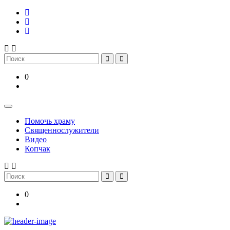
Skip
to
content
Search
for:
0
Помочь храму
Священнослужители
Видео
Копчак
Search
for:
0