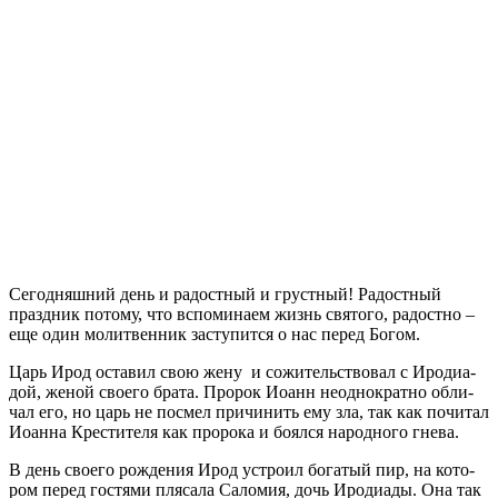
Сегодняшний день и радостный и грустный! Радостный
праздник потому, что вспоминаем жизнь святого, радостно –
еще один молитвенник заступится о нас перед Богом.
Царь Ирод оста­вил свою жену и со­жи­тель­ство­вал с Иро­ди­а­
дой, же­ной сво­е­го бра­та. Про­рок Иоанн неод­но­крат­но об­ли­
чал его, но царь не по­смел при­чи­нить ему зла, так как по­чи­тал
Иоан­на Кре­сти­те­ля как про­ро­ка и бо­ял­ся на­род­но­го гне­ва.
В день сво­е­го рож­де­ния Ирод устро­ил бо­га­тый пир, на ко­то­
ром пе­ред го­стя­ми пля­са­ла Са­ло­мия, дочь Иро­ди­а­ды. Она так