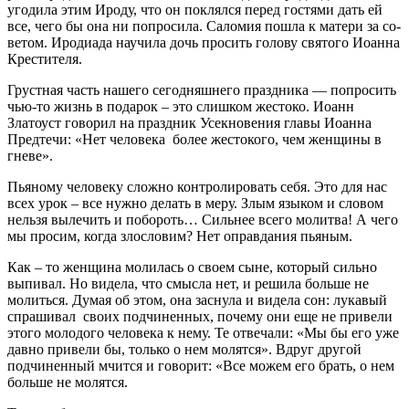
уго­ди­ла этим Иро­ду, что он по­клял­ся пе­ред го­стя­ми дать ей
все, че­го бы она ни по­про­си­ла. Са­ло­мия по­шла к ма­те­ри за со­
ве­том. Иро­ди­а­да на­учи­ла дочь про­сить го­ло­ву свя­то­го Иоан­на
Кре­сти­те­ля.
Грустная часть нашего сегодняшнего праздника — попросить
чью-то жизнь в подарок – это слишком жестоко. Иоанн
Златоуст говорил на праздник Усекновения главы Иоанна
Предтечи: «Нет человека более жестокого, чем женщины в
гневе».
Пьяному человеку сложно контролировать себя. Это для нас
всех урок – все нужно делать в меру. Злым языком и словом
нельзя вылечить и побороть… Сильнее всего молитва! А чего
мы просим, когда злословим? Нет оправдания пьяным.
Как – то женщина молилась о своем сыне, который сильно
выпивал. Но видела, что смысла нет, и решила больше не
молиться. Думая об этом, она заснула и видела сон: лукавый
спрашивал своих подчиненных, почему они еще не привели
этого молодого человека к нему. Те отвечали: «Мы бы его уже
давно привели бы, только о нем молятся». Вдруг другой
подчиненный мчится и говорит: «Все можем его брать, о нем
больше не молятся.