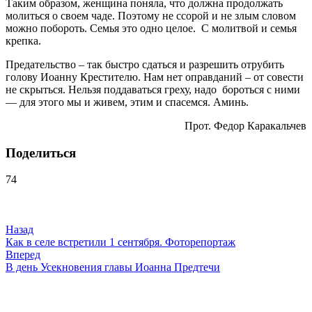
Таким образом, женщина поняла, что должна продолжать
молиться о своем чаде. Поэтому не ссорой и не злым словом
можно побороть. Семья это одно целое. С молитвой и семья
крепка.
Предательство – так быстро сдаться и разрешить отрубить
голову Иоанну Крестителю. Нам нет оправданий – от совести
не скрыться. Нельзя поддаваться греху, надо бороться с ними
— для этого мы и живем, этим и спасемся. Аминь.
Прот. Федор Каракальчев
Поделиться
74
Навигация
по
записям
Назад
Как в селе встретили 1 сентября. Фоторепортаж
Вперед
В день Усекновения главы Иоанна Предтечи