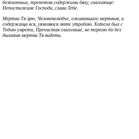
безплотных, трепетом содержими бяху, глаголюще:
Непостижиме Господи, слава Тебе.
Мертва Тя зрю, Человеколюбче, оживившаго мертвыя, и
содержаща вся, уязвляюся люте утробою. Хотела бых с
Тобою умрети, Пречистая глаголаше, не терплю бо без
дыхания мертва Тя видети.