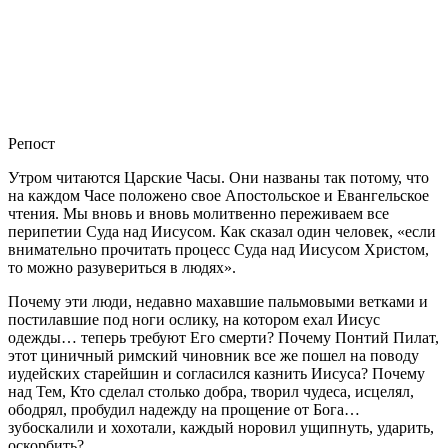
Репост
Утром читаются Царские Часы. Они названы так потому, что
на каждом Часе положено свое Апостольское и Евангельское
чтения. Мы вновь и вновь молитвенно переживаем все
перипетии Суда над Иисусом. Как сказал один человек, «если
внимательно прочитать процесс Суда над Иисусом Христом,
то можно разувериться в людях».
Почему эти люди, недавно махавшие пальмовыми ветками и
постилавшие под ноги ослику, на котором ехал Иисус
одежды… теперь требуют Его смерти? Почему Понтий Пилат,
этот циничный римский чиновник все же пошел на поводу
иудейских старейшин и согласился казнить Иисуса? Почему
над Тем, Кто сделал столько добра, творил чудеса, исцелял,
ободрял, пробудил надежду на прощение от Бога…
зубоскалили и хохотали, каждый норовил ущипнуть, ударить,
оскорбить?..