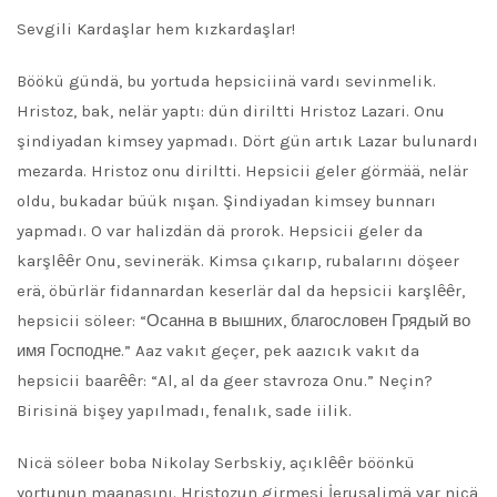
Sevgili Kardaşlar hem kızkardaşlar!
Böökü gündä, bu yortuda hepsiciinä vardı sevinmelik.
Hristoz, bak, nelär yaptı: dün diriltti Hristoz Lazari. Onu
şindiyadan kimsey yapmadı. Dört gün artık Lazar bulunardı
mezarda. Hristoz onu diriltti. Hepsicii geler görmää, nelär
oldu, bukadar büük nışan. Şindiyadan kimsey bunnarı
yapmadı. O var halizdän dä prorok. Hepsicii geler da
karşlȇȇr Onu, sevineräk. Kimsa çıkarıp, rubalarını döşeer
erä, öbürlär fidannardan keserlär dal da hepsicii karşlȇȇr,
hepsicii söleer: “Осанна в вышних, благословен Грядый во
имя Господне.” Aaz vakıt geçer, pek aazıcık vakıt da
hepsicii baarȇȇr: “Al, al da geer stavroza Onu.” Neçin?
Birisinä bişey yapılmadı, fenalık, sade iilik.
Nicä söleer boba Nikolay Serbskiy, açıklȇȇr böönkü
yortunun maanasını. Hristozun girmesi İerusalimä var nicä