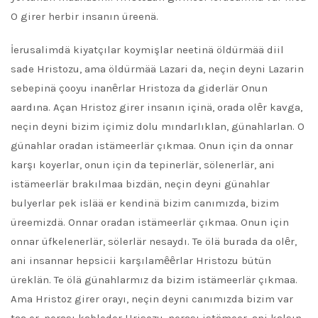
O girer herbir insanın üreenä.
İerusalimdä kiyatçılar koymişlar neetinä öldürmää diil
sade Hristozu, ama öldürmää Lazari da, neçin deyni Lazarin
sebepinä çooyu inanȇrlar Hristoza da giderlär Onun
aardına. Açan Hristoz girer insanın içinä, orada olȇr kavga,
neçin deyni bizim içimiz dolu mındarlıklan, günahlarlan. O
günahlar oradan istämeerlär çıkmaa. Onun için da onnar
karşı koyerlar, onun için da tepinerlär, sölenerlär, ani
istämeerlär brakılmaa bizdän, neçin deyni günahlar
bulyerlar pek islää er kendinä bizim canımızda, bizim
üreemizdä. Onnar oradan istämeerlär çıkmaa. Onun için
onnar üfkelenerlär, sölerlär nesaydı. Te ölä burada da olȇr,
ani insannar hepsicii karşılamȇȇrlar Hristozu bütün
üreklän. Te ölä günahlarmız da bizim istämeerlär çıkmaa.
Ama Hristoz girer orayı, neçin deyni canımızda bizim var