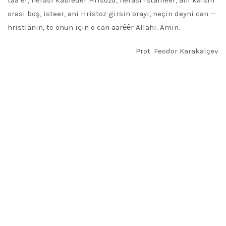
taa er, nerası kableder Hrisozu, nerası istämeer, ani kalsın
orası boş, isteer, ani Hristoz girsin orayı, neçin deyni can —
hristianin, te onun için o can aarȇȇr Allahı. Amin.
Prot. Feodor Karakalçev