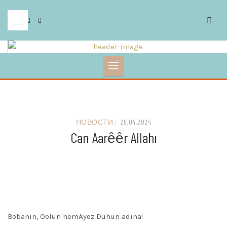
Skip
to
content
НОВОСТИ
/
28.04.2024
Can Aarȇȇr Allahı
Bobanın, Oolun hemAyoz Duhun adına!